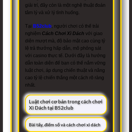
giải trí, đây còn là một nghệ thuật đoán
tâm lý và xử lý tình huống.
Tại
B52club
, người chơi có thể trải
nghiệm
Cách Chơi Xì Dách
với giao
diện mượt mà, độ bảo mật cao cùng tỷ
lệ trả thưởng hấp dẫn, mô phỏng sát
với casino thực tế. Dưới đây là hướng
dẫn toàn diện để bạn có thể nắm vững
luật chơi, áp dụng chiến thuật và nâng
cao tỷ lệ chiến thắng một cách rõ ràng
nhất.
Luật chơi cơ bản trong cách chơi
Xì Dách tại B52club
Bài tẩy, điểm số và cách chơi xì dách