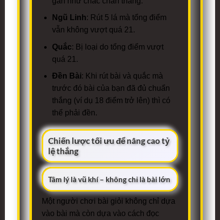
gần như chắc chắn thắng.
Ngũ Linh
: Rút 5 lá mà tổng điểm
vẫn không vượt quá 21.
Quắc
: Bị loại do tổng điểm vượt
quá 21.
Đền Bài
: Khi rút bài và quắc mà
trước đó bài của bạn đã đủ chuẩn
thắng (ví dụ 18 điểm trở lên) thì có
thể phải đền.
Chiến lược tối ưu để nâng cao tỷ
lệ thắng
Tâm lý là vũ khí – không chỉ là bài lớn
Một người chơi bài giỏi không chỉ dựa
vào bài mà còn dựa vào cách đọc