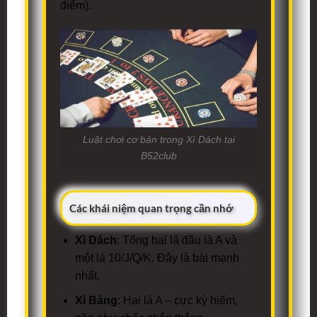
điểm).
Luật chơi cơ bản trong Xì Dách tại
B52club
Các khái niệm quan trọng cần nhớ
Xì Dách
: Tổng hai lá đầu là A và
một lá 10/J/Q/K. Đây là bài mạnh
nhất.
Xì Bàng
: Hai lá A – cực kỳ hiếm,