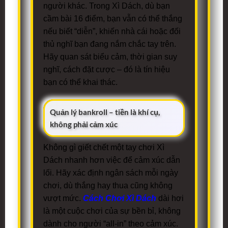
người khác. Trong Xì Dách, dù bạn
cầm bài 16 điểm, bạn vẫn có thể thắng
nếu biết “diễn”, khiến nhà cái hoặc đối
thủ nghĩ bạn đang nắm chắc tay trên.
Hãy quan sát biểu cảm, thời gian suy
nghĩ, cách đặt cược – đó là tín hiệu
bạn có thể khai thác.
Quản lý bankroll – tiền là khí cụ,
không phải cảm xúc
Không gì giết chết một tay chơi Xì
Dách nhanh hơn việc để cảm xúc dẫn
lối. Hãy xác định ngân sách mỗi ngày
chơi, dù thắng hay thua cũng không
vượt mức.
Cách Chơi Xì Dách
dài hơi
là một cuộc chơi của sự bền bỉ, không
dành cho người “all-in” theo cảm xúc.