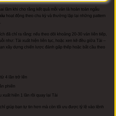
i lầm khi cho rằng kết quả mỗi ván là hoàn toàn ngẫu
xỉu
hoạt động theo chu kỳ và thường lặp lại những pattern
.
ch đã chỉ ra rằng: nếu theo dõi khoảng 20-30 ván liên tiếp,
ỗi như: Tài xuất hiện liên tục, hoặc xen kẽ đều giữa Tài –
bạn xây dựng chiến lược đánh gấp thếp hoặc bắt cầu theo
từ 4 lần trở lên
uân phiên
 xuất hiện 1 lần rồi quay lại Tài
chỉ giúp bạn tự tin hơn mà còn tối ưu được tỷ lệ vào lệnh