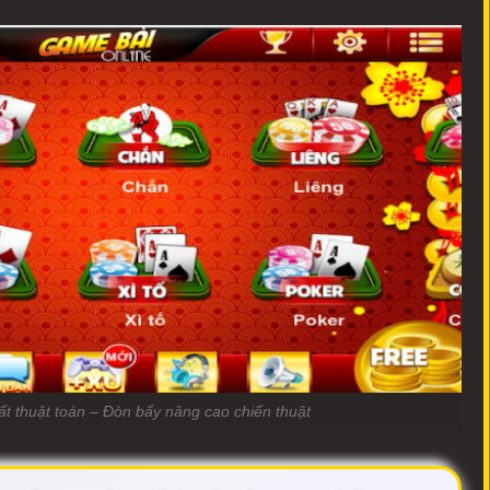
t thuật toán – Đòn bẩy nâng cao chiến thuật