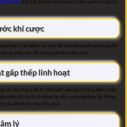
án tài xỉu
, hãy bắt đầu từ những bước đơn giản nhưng có
rước khi cược
ăng nhập. Hãy dành vài phút để xem bảng kết quả trong 30
u đang chạy, sau đó mới quyết định đặt cược.
t gấp thếp linh hoạt
ong tài xỉu nhưng dễ bị “phá sản” nếu bạn không kiểm soát
 gấp thếp (tối đa 5) và dừng lại nếu vượt ngưỡng đó. Đồng
ng cầu để tối ưu hóa hiệu quả.
tâm lý