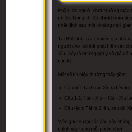
Phần lớn người chơi thường mắc sa
nhiên. Trong khi đó,
thuật toán tài 
nhất định sau một khoảng thời gian
Tại B52club, các chuyên gia phân tí
người chơi có thể phát hiện các chu
Xỉu. Đây là những gợi ý vô giá để 
chu kỳ.
Một số tín hiệu thường thấy gồm:
Cầu bệt: Tài hoặc Xỉu ra liên tục 
Cầu 1-1: Tài – Xỉu – Tài – Xỉu l
Cầu lệch: Tài ra 3 lần, sau đó Xỉu
Việc ghi chú lại các cầu này không 
chính xác trong mỗi phiên chơi.