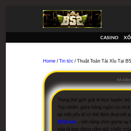
Chuyển
đến
nội
dung
CASINO
XỔ
Home
/
Tin tức
/
Thuật Toán Tài Xỉu Tại B
ĐÃ ĐĂN
Trong thế giới giải trí trực tuyến, 
Tuy nhiên, giữa hàng ngàn cú clic
tại một yếu tố có thể định đoạt kết 
B52club
– nền tảng chơi game uy t
này là bạn đang nắm giữ chiếc chì